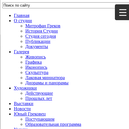
Главная
О студии
Митрофан Греков
История Студии
Студия сегодня
Публикации
Документы
Галерея
Живопись
Графика
Иконопись
Скульптура
Лаковая миниатюра
Диорамы и панорамы
Художники
Действующие
Прошлых лет
Выставки
Новости
Юный Грековец
Поступающим
Образовательная программа