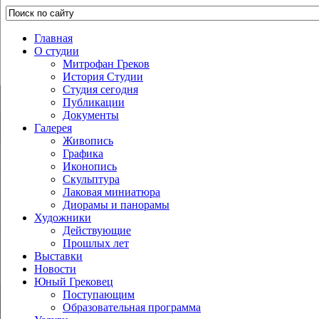
Главная
О студии
Митрофан Греков
История Студии
Студия сегодня
Публикации
Документы
Галерея
Живопись
Графика
Иконопись
Скульптура
Лаковая миниатюра
Диорамы и панорамы
Художники
Действующие
Прошлых лет
Выставки
Новости
Юный Грековец
Поступающим
Образовательная программа