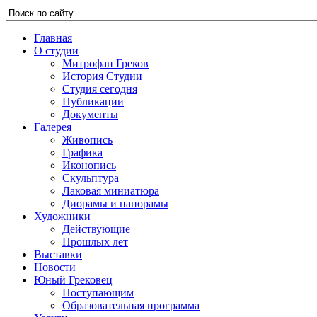
Главная
О студии
Митрофан Греков
История Студии
Студия сегодня
Публикации
Документы
Галерея
Живопись
Графика
Иконопись
Скульптура
Лаковая миниатюра
Диорамы и панорамы
Художники
Действующие
Прошлых лет
Выставки
Новости
Юный Грековец
Поступающим
Образовательная программа