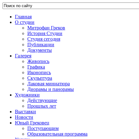
Главная
О студии
Митрофан Греков
История Студии
Студия сегодня
Публикации
Документы
Галерея
Живопись
Графика
Иконопись
Скульптура
Лаковая миниатюра
Диорамы и панорамы
Художники
Действующие
Прошлых лет
Выставки
Новости
Юный Грековец
Поступающим
Образовательная программа