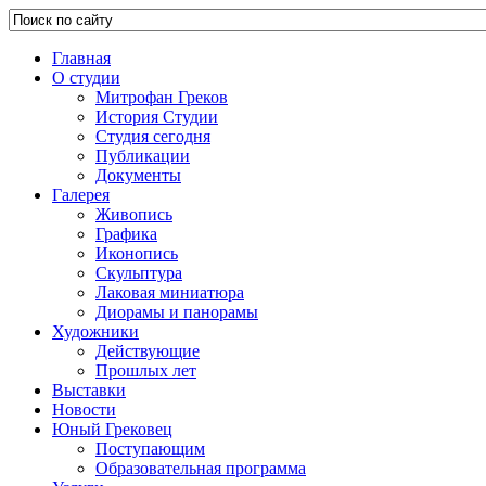
Главная
О студии
Митрофан Греков
История Студии
Студия сегодня
Публикации
Документы
Галерея
Живопись
Графика
Иконопись
Скульптура
Лаковая миниатюра
Диорамы и панорамы
Художники
Действующие
Прошлых лет
Выставки
Новости
Юный Грековец
Поступающим
Образовательная программа