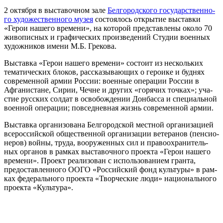
2 октяб­ря в выста­воч­ном зале
Белгородского госу­дар­ствен­но­
го худо­же­ствен­но­го музея
состо­я­лось откры­тие выстав­ки
«Герои наше­го вре­ме­ни», на кото­рой пред­став­ле­ны око­ло 70
живо­пис­ных и гра­фи­че­ских про­из­ве­де­ний Студии воен­ных
худож­ни­ков име­ни М.Б. Грекова.
Выставка «Герои наше­го вре­ме­ни» состо­ит из несколь­ких
тема­ти­че­ских бло­ков, рас­ска­зы­ва­ю­щих о геро­и­ке и буд­нях
совре­мен­ной армии России: воен­ные опе­ра­ции России в
Афганистане, Сирии, Чечне и дру­гих «горя­чих точ­ках»; уча­
стие рус­ских сол­дат в осво­бож­де­нии Донбасса и спе­ци­аль­ной
воен­ной опе­ра­ции; повсе­днев­ная жизнь совре­мен­ной армии.
Выставка орга­ни­зо­ва­на Белгородской мест­ной орга­ни­за­ци­ей
все­рос­сий­ской обще­ствен­ной орга­ни­за­ции вете­ра­нов (пен­си­о­
не­ров) вой­ны, тру­да, воору­жен­ных сил и пра­во­охра­ни­тель­
ных орга­нов в рам­ках выста­воч­но­го про­ек­та «Герои наше­го
вре­ме­ни». Проект реа­ли­зо­ван с исполь­зо­ва­ни­ем гран­та,
предо­став­лен­но­го ООГО «Российский фонд куль­ту­ры» в рам­
ках феде­раль­но­го про­ек­та «Творческие люди» наци­о­наль­но­го
про­ек­та «Культура».