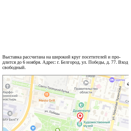
Выставка рас­счи­та­на на широ­кий круг посе­ти­те­лей и про­
длит­ся до 6 нояб­ря. Адрес: г. Белгород, ул. Победы, д. 77. Вход
свободный.
Белгород
Яндекс Карты — транс­порт, нави­га­ция, поиск мест