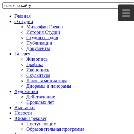
Главная
О студии
Митрофан Греков
История Студии
Студия сегодня
Публикации
Документы
Галерея
Живопись
Графика
Иконопись
Скульптура
Лаковая миниатюра
Диорамы и панорамы
Художники
Действующие
Прошлых лет
Выставки
Новости
Юный Грековец
Поступающим
Образовательная программа