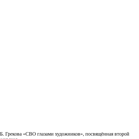
. Грекова «СВО гла­за­ми худож­ни­ков», посвя­щён­ная вто­рой