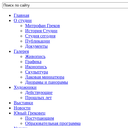
Главная
О студии
Митрофан Греков
История Студии
Студия сегодня
Публикации
Документы
Галерея
Живопись
Графика
Иконопись
Скульптура
Лаковая миниатюра
Диорамы и панорамы
Художники
Действующие
Прошлых лет
Выставки
Новости
Юный Грековец
Поступающим
Образовательная программа