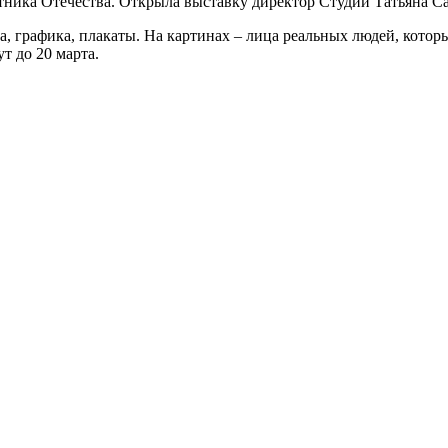
ит­ни­ка Отечества. Открыла выстав­ку дирек­тор Студии Татьяна С
а, гра­фи­ка, пла­ка­ты. На кар­ти­нах – лица реаль­ных людей, кото­рых
гут до 20 марта.