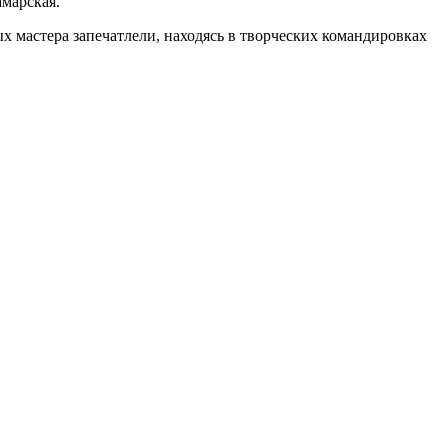
амарская.
 масте­ра запе­чат­ле­ли, нахо­дясь в твор­че­ских коман­ди­ров­ках