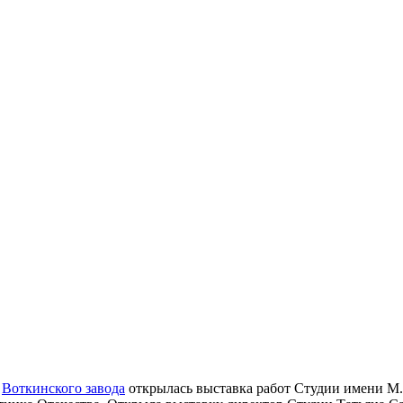
и
Воткинского заво­да
откры­лась выстав­ка работ Студии име­ни М.Б