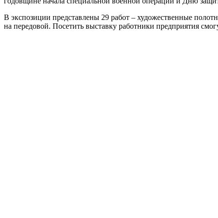
годов­щине нача­ла спе­ци­аль­ной воен­ной опе­ра­ции и Дню защ
В экс­по­зи­ции пред­став­ле­ны 29 работ – худо­же­ствен­ные полот­н
на пере­до­вой. Посетить выстав­ку работ­ни­ки пред­при­я­тия смо­