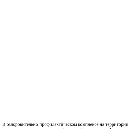
В оздо­ро­ви­тель­но-про­фи­лак­ти­че­ском ком­плек­се на тер­ри­то­ри