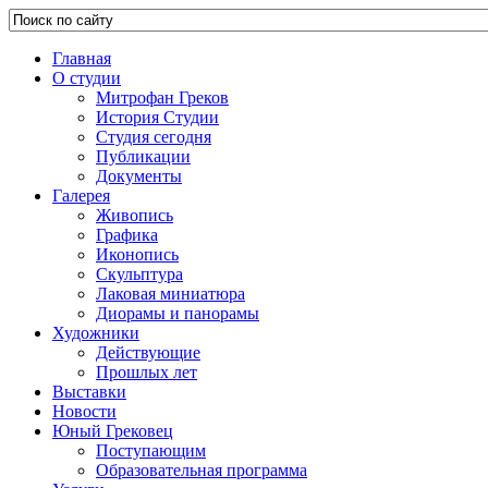
Главная
О студии
Митрофан Греков
История Студии
Студия сегодня
Публикации
Документы
Галерея
Живопись
Графика
Иконопись
Скульптура
Лаковая миниатюра
Диорамы и панорамы
Художники
Действующие
Прошлых лет
Выставки
Новости
Юный Грековец
Поступающим
Образовательная программа