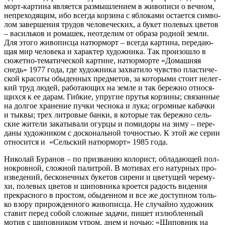
морт-кар­ти­на явля­ет­ся раз­мыш­ле­ни­ем в живо­пи­си о веч­ном,
непре­хо­дя­щим, ибо все­гда кор­зи­на с ябло­ка­ми оста­ет­ся сим­во­
лом завер­ше­ния тру­дов чело­ве­че­ских, а букет поле­вых цве­тов
– василь­ков и рома­шек, неот­де­лим от обра­за род­ной зем­ли.
Для это­го живо­пис­ца натюр­морт – все­гда кар­ти­на, пере­да­ю­
щая мир чело­ве­ка и харак­тер худож­ни­ка. Так про­изо­шло в
сюжет­но-тема­ти­че­ской кар­тине, натюр­мор­те «Домашняя
снедь» 1977 года, где худож­ни­ка захва­ти­ло чув­ство пла­сти­че­
ской кра­со­ты обы­ден­ных пред­ме­тов, за кото­ры­ми сто­ит нелег­
кий труд людей, рабо­та­ю­щих на зем­ле и так береж­но отно­ся­
щих­ся к ее дарам. Гибкие, упру­гие пру­тья кор­зи­ны; свя­зан­ные
на дол­гое хра­не­ние пуч­ки чес­но­ка и лука; огром­ные кабач­ки
и тык­вы; трех лит­ро­вые бан­ки, в кото­рые так береж­но сель­
ские жите­ли зака­ты­ва­ли огур­цы и поми­до­ры на зиму – пере­
да­ны худож­ни­ком с дос­ко­наль­ной точ­но­стью. К этой же серии
отно­сит­ся и «Сельский натюр­морт» 1985 года.
Николай Буранов – по при­зва­нию коло­рист, обла­да­ю­щей пол­
но­кров­ной, слож­ной палит­рой. В моти­вах его натур­ных про­
из­ве­де­ний, бес­ко­неч­ных буке­тов сире­ни и цве­ту­щей чере­му­
хи, поле­вых цве­тов и шипов­ни­ка кро­ет­ся радость виде­ния
пре­крас­но­го в про­стом, обы­ден­ном и все же доступ­ном толь­
ко взо­ру при­рож­ден­но­го живо­пис­ца. Не слу­чай­но худож­ник
ста­вит перед собой слож­ные зада­чи, пишет излюб­лен­ный
мотив с шипов­ни­ком утром, днем и ночью: «Шиповник на