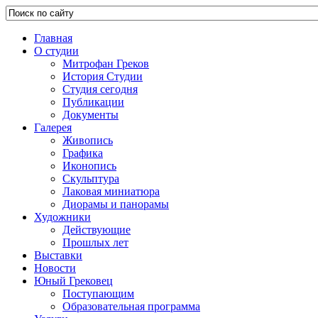
Главная
О студии
Митрофан Греков
История Студии
Студия сегодня
Публикации
Документы
Галерея
Живопись
Графика
Иконопись
Скульптура
Лаковая миниатюра
Диорамы и панорамы
Художники
Действующие
Прошлых лет
Выставки
Новости
Юный Грековец
Поступающим
Образовательная программа