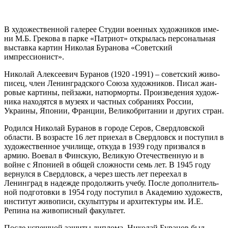
В худо­же­ствен­ной гале­рее Студии воен­ных худож­ни­ков име­
ни М.Б. Грекова в пар­ке «Патриот» откры­лась пер­со­наль­ная
выстав­ка кар­тин Николая Буранова «Советский
импрессионист».
Николай Алексеевич Буранов (1920 ‑1991) – совет­ский живо­
пи­сец, член Ленинградского Союза худож­ни­ков. Писал жан­
ро­вые кар­ти­ны, пей­за­жи, натюр­мор­ты. Произведения худож­
ни­ка нахо­дят­ся в музе­ях и част­ных собра­ни­ях России,
Украины, Японии, Франции, Великобритании и дру­гих стран.
Родился Николай Буранов в горо­де Серов, Свердловской
обла­сти. В воз­расте 16 лет при­е­хал в Свердловск и посту­пил в
худо­же­ствен­ное учи­ли­ще, отку­да в 1939 году при­звал­ся в
армию. Воевал в Финскую, Великую Отечественную и в
войне с Японией в общей слож­но­сти семь лет. В 1945 году
вер­нул­ся в Свердловск, а через шесть лет пере­ехал в
Ленинград в надеж­де про­дол­жить уче­бу. После допол­ни­тель­
ной под­го­тов­ки в 1954 году посту­пил в Академию худо­жеств,
инсти­тут живо­пи­си, скульп­ту­ры и архи­тек­ту­ры им. И.Е.
Репина на живо­пис­ный факультет.
После успеш­ной защи­ты дипло­ма, Николай Буранов был