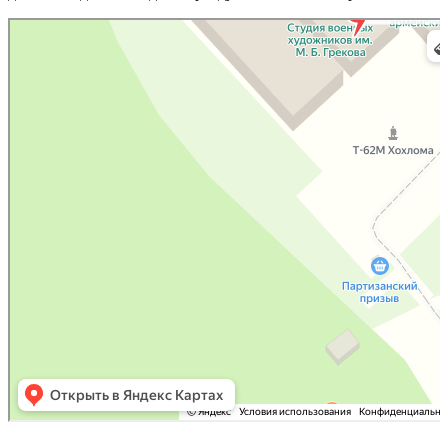
Яндекс Карты
Яндекс Карты — транс­порт, нави­га­ция, поиск мест