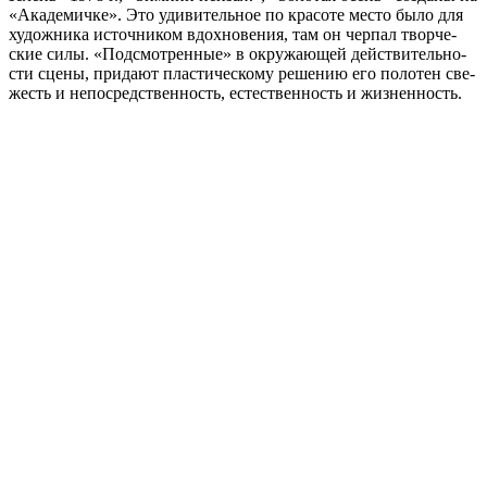
«Академичке». Это уди­ви­тель­ное по кра­со­те место было для
худож­ни­ка источ­ни­ком вдох­но­ве­ния, там он чер­пал твор­че­
ские силы. «Подсмотренные» в окру­жа­ю­щей дей­стви­тель­но­
сти сце­ны, при­да­ют пла­сти­че­ско­му реше­нию его поло­тен све­
жесть и непо­сред­ствен­ность, есте­ствен­ность и жизненность.