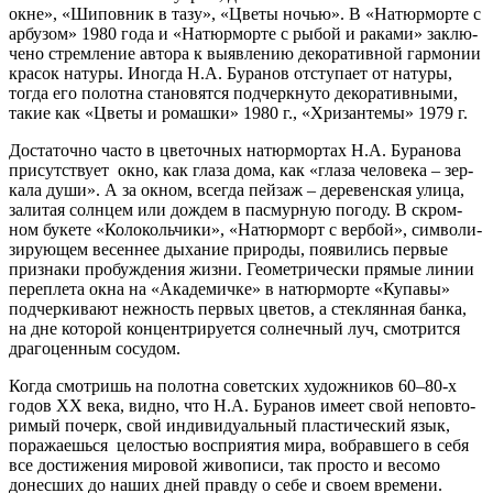
окне», «Шиповник в тазу», «Цветы ночью». В «Натюрморте с
арбу­зом» 1980 года и «Натюрморте с рыбой и рака­ми» заклю­
че­но стрем­ле­ние авто­ра к выяв­ле­нию деко­ра­тив­ной гар­мо­нии
кра­сок нату­ры. Иногда Н.А. Буранов отсту­па­ет от нату­ры,
тогда его полот­на ста­но­вят­ся под­черк­ну­то деко­ра­тив­ны­ми,
такие как «Цветы и ромаш­ки» 1980 г., «Хризантемы» 1979 г.
Достаточно часто в цве­точ­ных натюр­мор­тах Н.А. Буранова
при­сут­ству­ет окно, как гла­за дома, как «гла­за чело­ве­ка – зер­
ка­ла души». А за окном, все­гда пей­заж – дере­вен­ская ули­ца,
зали­тая солн­цем или дождем в пас­мур­ную пого­ду. В скром­
ном буке­те «Колокольчики», «Натюрморт с вер­бой», сим­во­ли­
зи­ру­ю­щем весен­нее дыха­ние при­ро­ды, появи­лись пер­вые
при­зна­ки про­буж­де­ния жиз­ни. Геометрически пря­мые линии
пере­пле­та окна на «Академичке» в натюр­мор­те «Купавы»
под­чер­ки­ва­ют неж­ность пер­вых цве­тов, а стек­лян­ная бан­ка,
на дне кото­рой кон­цен­три­ру­ет­ся сол­неч­ный луч, смот­рит­ся
дра­го­цен­ным сосудом.
Когда смот­ришь на полот­на совет­ских худож­ни­ков 60–80‑х
годов ХХ века, вид­но, что Н.А. Буранов име­ет свой непо­вто­
ри­мый почерк, свой инди­ви­ду­аль­ный пла­сти­че­ский язык,
пора­жа­ешь­ся цело­стью вос­при­я­тия мира, вобрав­ше­го в себя
все дости­же­ния миро­вой живо­пи­си, так про­сто и весо­мо
донес­ших до наших дней прав­ду о себе и сво­ем времени.