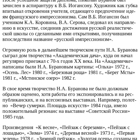
зачис­лен в аспи­ран­ту­ру к В.Б. Иогансону. Художник как губ­ка
впи­ты­вал откро­ве­ния учи­те­ля, отда­ю­ще­го пред­по­чте­ние иде­
ям фран­цуз­ско­го импрес­си­о­низ­ма. Сам В.Б. Иогансон был
уче­ни­ком К.А. Коровина, В.А. Серова, сле­до­вал их направ­ле­
нию в искус­стве, соеди­нив дости­же­ния рус­ской реа­ли­сти­че­
ской шко­лы со сде­лан­ны­ми ими откры­ти­я­ми, полу­чив­ши­ми
впо­след­ствии назва­ние «рус­ский импрессионизм».
Огромную роль в даль­ней­шем твор­че­ском пути Н.А. Буранова
сыг­рал дом твор­че­ства «Академическая дача», куда он начал
регу­ляр­но при­ез­жал с 70‑х годов ХХ века. На «Академичке»
напи­са­ны были Н.А. Бурановым кар­ти­ны: «Ольха» 1972 г.,
«Осень. Лес» 1980 г., «Березовая роща» 1981 г., «Берег Мсты»
1981 г., «Мстинское озе­ро» 1982 г.
В свое вре­мя твор­че­ство Н.А. Буранова не было долж­ным
обра­зом оце­не­но, хотя рабо­ты его экс­по­ни­ро­ва­лись и на рес­
пуб­ли­кан­ских, и на все­со­юз­ных выстав­ках. Например, полот­
но «Вечер сумер­ки. Площадь искусств» 1984 года, име­ло
поло­жи­тель­ный резо­нанс на выстав­ке «Советской России»
1985 года.
Произведения «К весне», «Пейзаж с бере­за­ми», «Пейзаж с
лоша­дью», «Зима» 1974 г., «Деревья вес­ной» 1973 г., «Первая
зелень» 1978 г., «Зимний пей­заж», «Золотая осень» созда­ны на