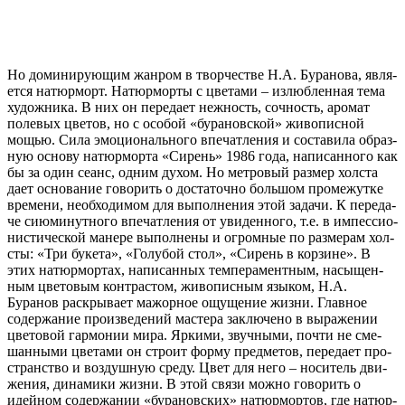
Но доми­ни­ру­ю­щим жан­ром в твор­че­стве Н.А. Буранова, явля­
ет­ся натюр­морт. Натюрморты с цве­та­ми – излюб­лен­ная тема
худож­ни­ка. В них он пере­да­ет неж­ность, соч­ность, аро­мат
поле­вых цве­тов, но с осо­бой «бура­нов­ской» живо­пис­ной
мощью. Сила эмо­ци­о­наль­но­го впе­чат­ле­ния и соста­ви­ла образ­
ную осно­ву натюр­мор­та «Сирень» 1986 года, напи­сан­но­го как
бы за один сеанс, одним духом. Но мет­ро­вый раз­мер хол­ста
дает осно­ва­ние гово­рить о доста­точ­но боль­шом про­ме­жут­ке
вре­ме­ни, необ­хо­ди­мом для выпол­не­ния этой зада­чи. К пере­да­
че сию­ми­нут­но­го впе­чат­ле­ния от уви­ден­но­го, т.е. в импес­си­о­
ни­сти­че­ской мане­ре выпол­не­ны и огром­ные по раз­ме­рам хол­
сты: «Три буке­та», «Голубой стол», «Сирень в кор­зине». В
этих натюр­мор­тах, напи­сан­ных тем­пе­ра­мент­ным, насы­щен­
ным цве­то­вым кон­тра­стом, живо­пис­ным язы­ком, Н.А.
Буранов рас­кры­ва­ет мажор­ное ощу­ще­ние жиз­ни. Главное
содер­жа­ние про­из­ве­де­ний масте­ра заклю­че­но в выра­же­нии
цве­то­вой гар­мо­нии мира. Яркими, звуч­ны­ми, почти не сме­
шан­ны­ми цве­та­ми он стро­ит фор­му пред­ме­тов, пере­да­ет про­
стран­ство и воз­душ­ную сре­ду. Цвет для него – носи­тель дви­
же­ния, дина­ми­ки жиз­ни. В этой свя­зи мож­но гово­рить о
идей­ном содер­жа­нии «бура­нов­ских» натюр­мор­тов, где натюр­