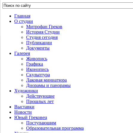
Главная
О студии
Митрофан Греков
История Студии
Студия сегодня
Публикации
Документы
Галерея
Живопись
Графика
Иконопись
Скульптура
Лаковая миниатюра
Диорамы и панорамы
Художники
Действующие
Прошлых лет
Выставки
Новости
Юный Грековец
Поступающим
Образовательная программа