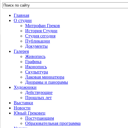
Главная
О студии
Митрофан Греков
История Студии
Студия сегодня
Публикации
Документы
Галерея
Живопись
Графика
Иконопись
Скульптура
Лаковая миниатюра
Диорамы и панорамы
Художники
Действующие
Прошлых лет
Выставки
Новости
Юный Грековец
Поступающим
Образовательная программа