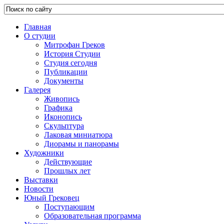
Главная
О студии
Митрофан Греков
История Студии
Студия сегодня
Публикации
Документы
Галерея
Живопись
Графика
Иконопись
Скульптура
Лаковая миниатюра
Диорамы и панорамы
Художники
Действующие
Прошлых лет
Выставки
Новости
Юный Грековец
Поступающим
Образовательная программа