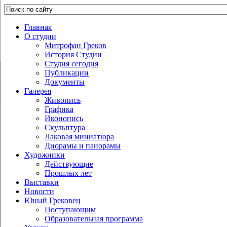
Главная
О студии
Митрофан Греков
История Студии
Студия сегодня
Публикации
Документы
Галерея
Живопись
Графика
Иконопись
Скульптура
Лаковая миниатюра
Диорамы и панорамы
Художники
Действующие
Прошлых лет
Выставки
Новости
Юный Грековец
Поступающим
Образовательная программа