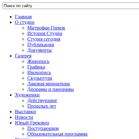
Главная
О студии
Митрофан Греков
История Студии
Студия сегодня
Публикации
Документы
Галерея
Живопись
Графика
Иконопись
Скульптура
Лаковая миниатюра
Диорамы и панорамы
Художники
Действующие
Прошлых лет
Выставки
Новости
Юный Грековец
Поступающим
Образовательная программа