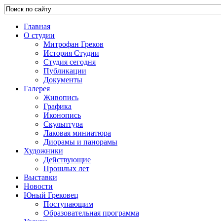
Главная
О студии
Митрофан Греков
История Студии
Студия сегодня
Публикации
Документы
Галерея
Живопись
Графика
Иконопись
Скульптура
Лаковая миниатюра
Диорамы и панорамы
Художники
Действующие
Прошлых лет
Выставки
Новости
Юный Грековец
Поступающим
Образовательная программа