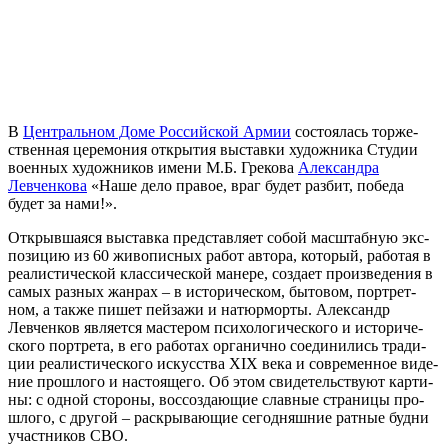
В
Центральном Доме Российской Армии
состо­я­лась тор­же­
ствен­ная цере­мо­ния откры­тия выстав­ки худож­ни­ка Студии
воен­ных худож­ни­ков име­ни М.Б. Грекова
Александра
Левченкова
«Наше дело пра­вое, враг будет раз­бит, побе­да
будет за нами!».
Открывшаяся выстав­ка пред­став­ля­ет собой мас­штаб­ную экс­
по­зи­цию из 60 живо­пис­ных работ авто­ра, кото­рый, рабо­тая в
реа­ли­сти­че­ской клас­си­че­ской мане­ре, созда­ет про­из­ве­де­ния в
самых раз­ных жан­рах – в исто­ри­че­ском, быто­вом, порт­рет­
ном, а так­же пишет пей­за­жи и натюр­мор­ты. Александр
Левченков явля­ет­ся масте­ром пси­хо­ло­ги­че­ско­го и исто­ри­че­
ско­го порт­ре­та, в его рабо­тах орга­нич­но соеди­ни­лись тра­ди­
ции реа­ли­сти­че­ско­го искус­ства XIX века и совре­мен­ное виде­
ние про­шло­го и насто­я­ще­го. Об этом сви­де­тель­ству­ют кар­ти­
ны: с одной сто­ро­ны, вос­со­зда­ю­щие слав­ные стра­ни­цы про­
шло­го, с дру­гой – рас­кры­ва­ю­щие сего­дняш­ние рат­ные буд­ни
участ­ни­ков СВО.