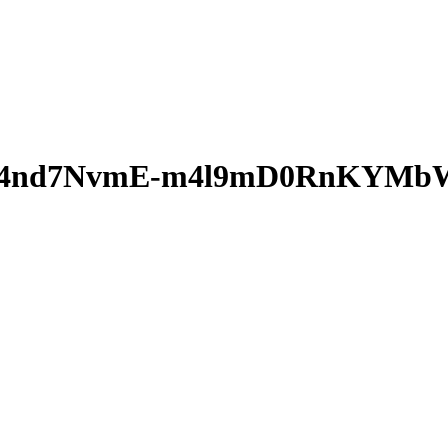
4nd7NvmE-m4l9mD0RnKYMbWK6