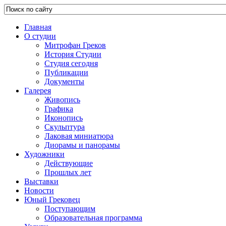
Главная
О студии
Митрофан Греков
История Студии
Студия сегодня
Публикации
Документы
Галерея
Живопись
Графика
Иконопись
Скульптура
Лаковая миниатюра
Диорамы и панорамы
Художники
Действующие
Прошлых лет
Выставки
Новости
Юный Грековец
Поступающим
Образовательная программа