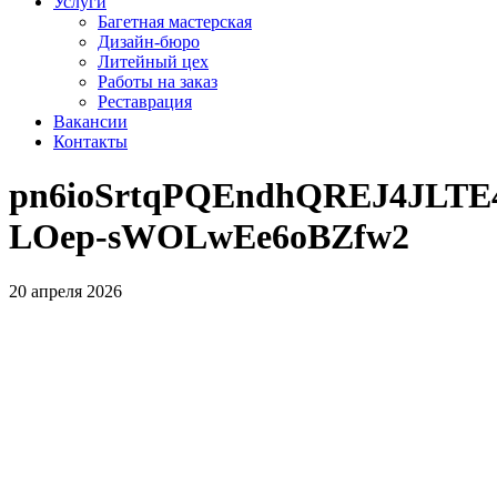
Услуги
Багетная мастерская
Дизайн-бюро
Литейный цех
Работы на заказ
Реставрация
Вакансии
Контакты
pn6ioSrtqPQEndhQREJ4JLTE
LOep-sWOLwEe6oBZfw2
20 апреля 2026