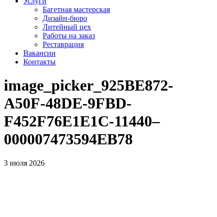
Услуги
Багетная мастерская
Дизайн-бюро
Литейный цех
Работы на заказ
Реставрация
Вакансии
Контакты
image_picker_925BE872-
A50F-48DE-9FBD-
F452F76E1E1C-11440–
000007473594EB78
3 июля 2026