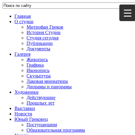
Главная
О студии
Митрофан Греков
История Студии
Студия сегодня
Публикации
Документы
Галерея
Живопись
Графика
Иконопись
Скульптура
Лаковая миниатюра
Диорамы и панорамы
Художники
Действующие
Прошлых лет
Выставки
Новости
Юный Грековец
Поступающим
Образовательная программа