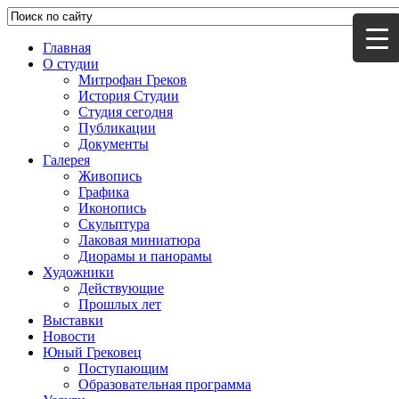
Главная
О студии
Митрофан Греков
История Студии
Студия сегодня
Публикации
Документы
Галерея
Живопись
Графика
Иконопись
Скульптура
Лаковая миниатюра
Диорамы и панорамы
Художники
Действующие
Прошлых лет
Выставки
Новости
Юный Грековец
Поступающим
Образовательная программа