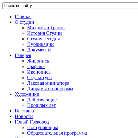
Главная
О студии
Митрофан Греков
История Студии
Студия сегодня
Публикации
Документы
Галерея
Живопись
Графика
Иконопись
Скульптура
Лаковая миниатюра
Диорамы и панорамы
Художники
Действующие
Прошлых лет
Выставки
Новости
Юный Грековец
Поступающим
Образовательная программа