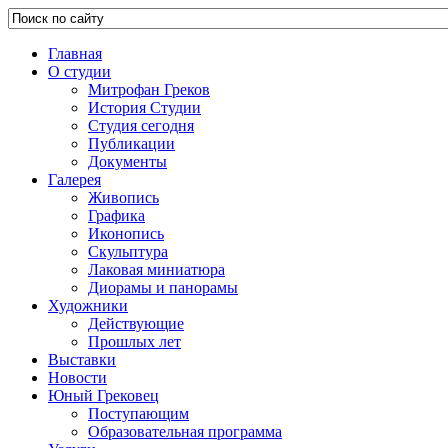
Главная
О студии
Митрофан Греков
История Студии
Студия сегодня
Публикации
Документы
Галерея
Живопись
Графика
Иконопись
Скульптура
Лаковая миниатюра
Диорамы и панорамы
Художники
Действующие
Прошлых лет
Выставки
Новости
Юный Грековец
Поступающим
Образовательная программа