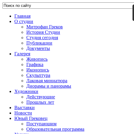
Главная
О студии
Митрофан Греков
История Студии
Студия сегодня
Публикации
Документы
Галерея
Живопись
Графика
Иконопись
Скульптура
Лаковая миниатюра
Диорамы и панорамы
Художники
Действующие
Прошлых лет
Выставки
Новости
Юный Грековец
Поступающим
Образовательная программа