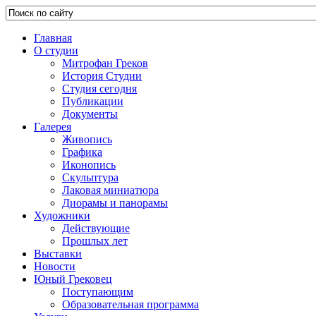
Главная
О студии
Митрофан Греков
История Студии
Студия сегодня
Публикации
Документы
Галерея
Живопись
Графика
Иконопись
Скульптура
Лаковая миниатюра
Диорамы и панорамы
Художники
Действующие
Прошлых лет
Выставки
Новости
Юный Грековец
Поступающим
Образовательная программа