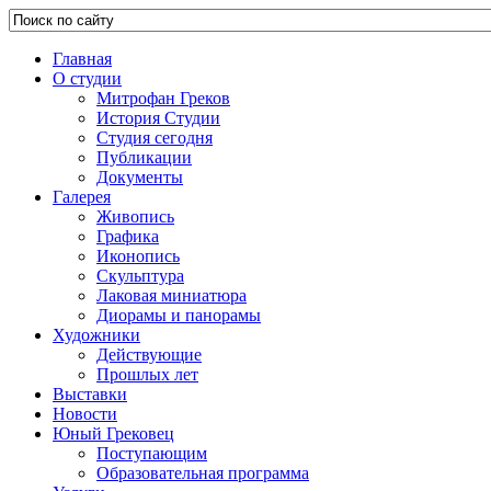
Главная
О студии
Митрофан Греков
История Студии
Студия сегодня
Публикации
Документы
Галерея
Живопись
Графика
Иконопись
Скульптура
Лаковая миниатюра
Диорамы и панорамы
Художники
Действующие
Прошлых лет
Выставки
Новости
Юный Грековец
Поступающим
Образовательная программа