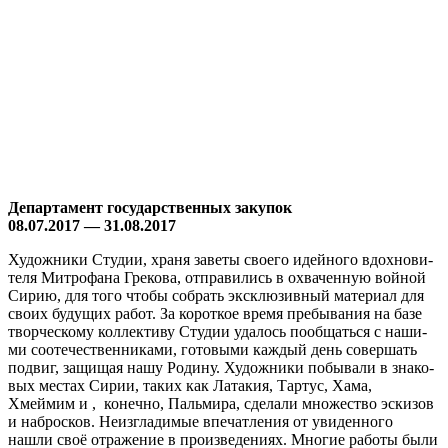
Департамент госу­дар­ствен­ных закупок
08.07.2017 — 31.08.2017
Художники Студии, хра­ня заве­ты сво­е­го идей­но­го вдох­но­ви­
те­ля Митрофана Грекова, отпра­ви­лись в охва­чен­ную вой­ной
Сирию, для того что­бы собрать экс­клю­зив­ный мате­ри­ал для
сво­их буду­щих работ. За корот­кое вре­мя пре­бы­ва­ния на базе
твор­че­ско­му кол­лек­ти­ву Студии уда­лось пооб­щать­ся с наши­
ми сооте­че­ствен­ни­ка­ми, гото­вы­ми каж­дый день совер­шать
подвиг, защи­щая нашу Родину. Художники побы­ва­ли в зна­ко­
вых местах Сирии, таких как Латакия, Тартус, Хама,
Хмеймим и , конеч­но, Пальмира, сде­ла­ли мно­же­ство эски­зов
и наброс­ков. Неизгладимые впе­чат­ле­ния от уви­ден­но­го
нашли своё отра­же­ние в про­из­ве­де­ни­ях. Многие рабо­ты были