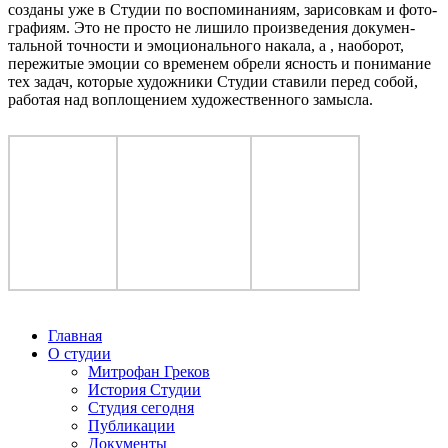
созда­ны уже в Студии по вос­по­ми­на­ни­ям, зари­сов­кам и фото­
гра­фи­ям. Это не про­сто не лиши­ло про­из­ве­де­ния доку­мен­
таль­ной точ­но­сти и эмо­ци­о­наль­но­го нака­ла, а , наобо­рот,
пере­жи­тые эмо­ции со вре­ме­нем обре­ли ясность и пони­ма­ние
тех задач, кото­рые худож­ни­ки Студии ста­ви­ли перед собой,
рабо­тая над вопло­ще­ни­ем худо­же­ствен­но­го замысла.
Главная
О студии
Митрофан Греков
История Студии
Студия сегодня
Публикации
Документы