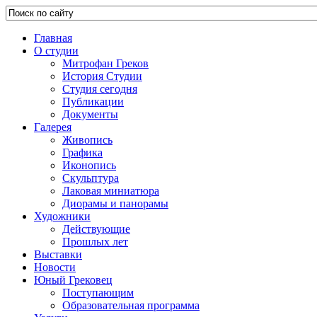
Главная
О студии
Митрофан Греков
История Студии
Студия сегодня
Публикации
Документы
Галерея
Живопись
Графика
Иконопись
Скульптура
Лаковая миниатюра
Диорамы и панорамы
Художники
Действующие
Прошлых лет
Выставки
Новости
Юный Грековец
Поступающим
Образовательная программа