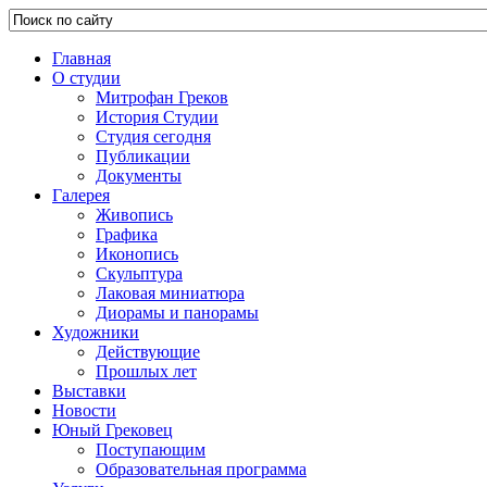
Главная
О студии
Митрофан Греков
История Студии
Студия сегодня
Публикации
Документы
Галерея
Живопись
Графика
Иконопись
Скульптура
Лаковая миниатюра
Диорамы и панорамы
Художники
Действующие
Прошлых лет
Выставки
Новости
Юный Грековец
Поступающим
Образовательная программа