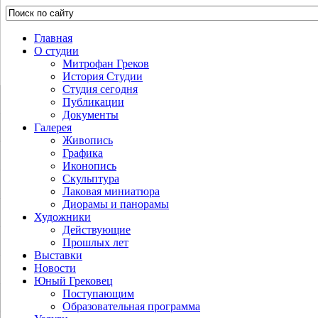
Главная
О студии
Митрофан Греков
История Студии
Студия сегодня
Публикации
Документы
Галерея
Живопись
Графика
Иконопись
Скульптура
Лаковая миниатюра
Диорамы и панорамы
Художники
Действующие
Прошлых лет
Выставки
Новости
Юный Грековец
Поступающим
Образовательная программа