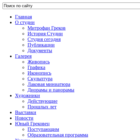
Главная
О студии
Митрофан Греков
История Студии
Студия сегодня
Публикации
Документы
Галерея
Живопись
Графика
Иконопись
Скульптура
Лаковая миниатюра
Диорамы и панорамы
Художники
Действующие
Прошлых лет
Выставки
Новости
Юный Грековец
Поступающим
Образовательная программа