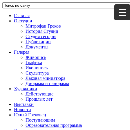
Главная
О студии
Митрофан Греков
История Студии
Студия сегодня
Публикации
Документы
Галерея
Живопись
Графика
Иконопись
Скульптура
Лаковая миниатюра
Диорамы и панорамы
Художники
Действующие
Прошлых лет
Выставки
Новости
Юный Грековец
Поступающим
Образовательная программа