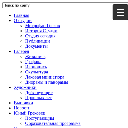
Главная
О студии
Митрофан Греков
История Студии
Студия сегодня
Публикации
Документы
Галерея
Живопись
Графика
Иконопись
Скульптура
Лаковая миниатюра
Диорамы и панорамы
Художники
Действующие
Прошлых лет
Выставки
Новости
Юный Грековец
Поступающим
Образовательная программа