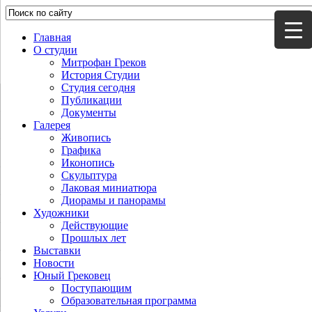
Главная
О студии
Митрофан Греков
История Студии
Студия сегодня
Публикации
Документы
Галерея
Живопись
Графика
Иконопись
Скульптура
Лаковая миниатюра
Диорамы и панорамы
Художники
Действующие
Прошлых лет
Выставки
Новости
Юный Грековец
Поступающим
Образовательная программа