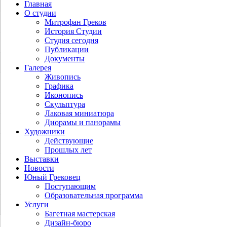
Главная
О студии
Митрофан Греков
История Студии
Студия сегодня
Публикации
Документы
Галерея
Живопись
Графика
Иконопись
Скульптура
Лаковая миниатюра
Диорамы и панорамы
Художники
Действующие
Прошлых лет
Выставки
Новости
Юный Грековец
Поступающим
Образовательная программа
Услуги
Багетная мастерская
Дизайн-бюро