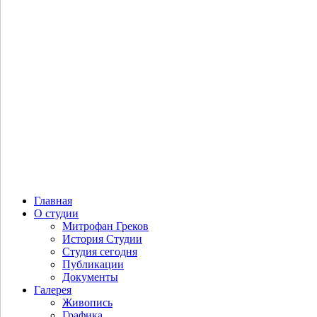
Потогин В.В. В горах Афганистана
Главная
О студии
Митрофан Греков
История Студии
Студия сегодня
Публикации
Документы
Галерея
Живопись
Графика