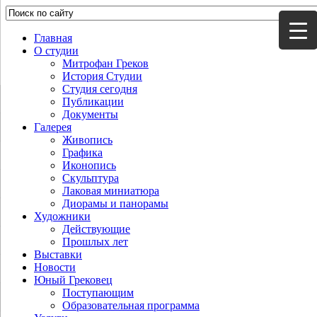
Главная
О студии
Митрофан Греков
История Студии
Студия сегодня
Публикации
Документы
Галерея
Живопись
Графика
Иконопись
Скульптура
Лаковая миниатюра
Диорамы и панорамы
Художники
Действующие
Прошлых лет
Выставки
Новости
Юный Грековец
Поступающим
Образовательная программа