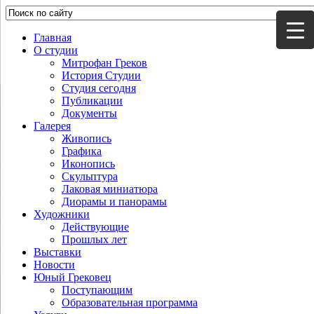
Главная
О студии
Митрофан Греков
История Студии
Студия сегодня
Публикации
Документы
Галерея
Живопись
Графика
Иконопись
Скульптура
Лаковая миниатюра
Диорамы и панорамы
Художники
Действующие
Прошлых лет
Выставки
Новости
Юный Грековец
Поступающим
Образовательная программа