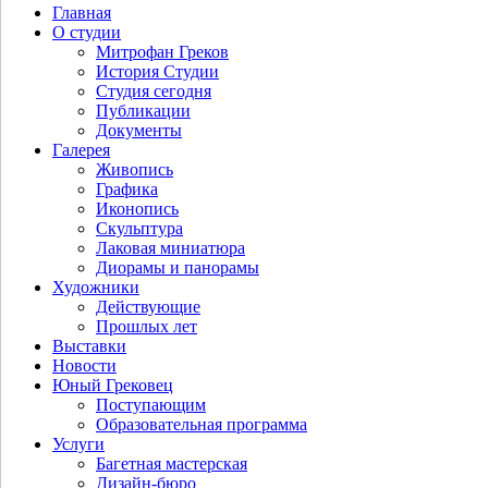
Главная
О студии
Митрофан Греков
История Студии
Студия сегодня
Публикации
Документы
Галерея
Живопись
Графика
Иконопись
Скульптура
Лаковая миниатюра
Диорамы и панорамы
Художники
Действующие
Прошлых лет
Выставки
Новости
Юный Грековец
Поступающим
Образовательная программа
Услуги
Багетная мастерская
Дизайн-бюро