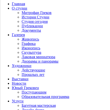
Главная
О студии
Митрофан Греков
История Студии
Студия сегодня
Публикации
Документы
Галерея
Живопись
Графика
Иконопись
Скульптура
Лаковая миниатюра
Диорамы и панорамы
Художники
Действующие
Прошлых лет
Выставки
Новости
Юный Грековец
Поступающим
Образовательная программа
Услуги
Багетная мастерская
Дизайн-бюро