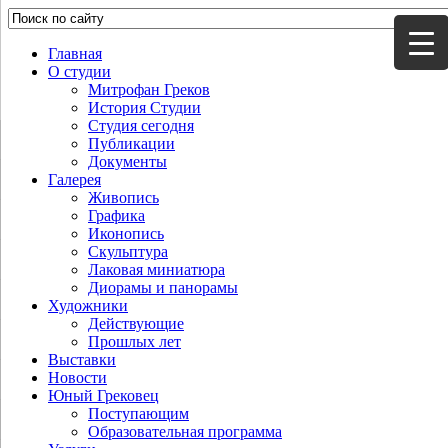
Главная
О студии
Митрофан Греков
История Студии
Студия сегодня
Публикации
Документы
Галерея
Живопись
Графика
Иконопись
Скульптура
Лаковая миниатюра
Диорамы и панорамы
Художники
Действующие
Прошлых лет
Выставки
Новости
Юный Грековец
Поступающим
Образовательная программа