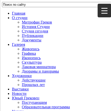
Главная
О студии
Митрофан Греков
История Студии
Студия сегодня
Публикации
Документы
Галерея
Живопись
Графика
Иконопись
Скульптура
Лаковая миниатюра
Диорамы и панорамы
Художники
Действующие
Прошлых лет
Выставки
Новости
Юный Грековец
Поступающим
Образовательная программа