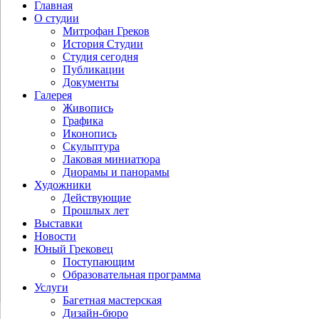
Главная
О студии
Митрофан Греков
История Студии
Студия сегодня
Публикации
Документы
Галерея
Живопись
Графика
Иконопись
Скульптура
Лаковая миниатюра
Диорамы и панорамы
Художники
Действующие
Прошлых лет
Выставки
Новости
Юный Грековец
Поступающим
Образовательная программа
Услуги
Багетная мастерская
Дизайн-бюро