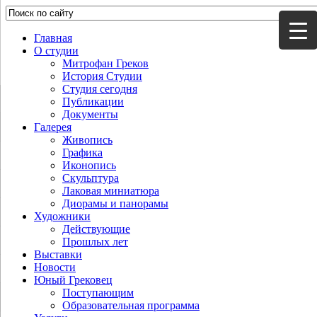
Главная
О студии
Митрофан Греков
История Студии
Студия сегодня
Публикации
Документы
Галерея
Живопись
Графика
Иконопись
Скульптура
Лаковая миниатюра
Диорамы и панорамы
Художники
Действующие
Прошлых лет
Выставки
Новости
Юный Грековец
Поступающим
Образовательная программа