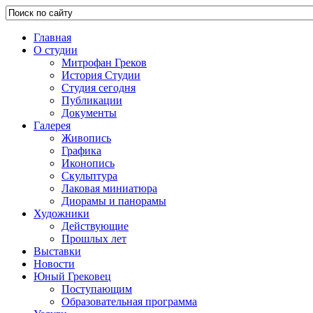
Главная
О студии
Митрофан Греков
История Студии
Студия сегодня
Публикации
Документы
Галерея
Живопись
Графика
Иконопись
Скульптура
Лаковая миниатюра
Диорамы и панорамы
Художники
Действующие
Прошлых лет
Выставки
Новости
Юный Грековец
Поступающим
Образовательная программа