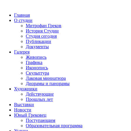
Главная
О студии
Митрофан Греков
История Студии
Студия сегодня
Публикации
Документы
Галерея
Живопись
Графика
Иконопись
Скульптура
Лаковая миниатюра
Диорамы и панорамы
Художники
Действующие
Прошлых лет
Выставки
Новости
Юный Грековец
Поступающим
Образовательная программа
Услуги