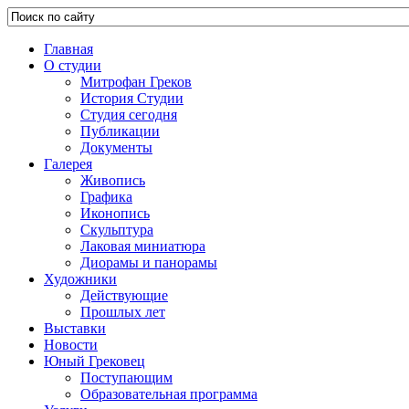
Главная
О студии
Митрофан Греков
История Студии
Студия сегодня
Публикации
Документы
Галерея
Живопись
Графика
Иконопись
Скульптура
Лаковая миниатюра
Диорамы и панорамы
Художники
Действующие
Прошлых лет
Выставки
Новости
Юный Грековец
Поступающим
Образовательная программа