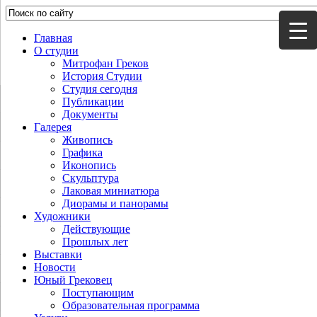
Главная
О студии
Митрофан Греков
История Студии
Студия сегодня
Публикации
Документы
Галерея
Живопись
Графика
Иконопись
Скульптура
Лаковая миниатюра
Диорамы и панорамы
Художники
Действующие
Прошлых лет
Выставки
Новости
Юный Грековец
Поступающим
Образовательная программа