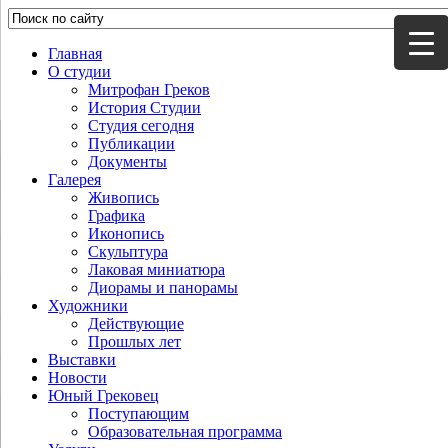
Главная
О студии
Митрофан Греков
История Студии
Студия сегодня
Публикации
Документы
Галерея
Живопись
Графика
Иконопись
Скульптура
Лаковая миниатюра
Диорамы и панорамы
Художники
Действующие
Прошлых лет
Выставки
Новости
Юный Грековец
Поступающим
Образовательная программа