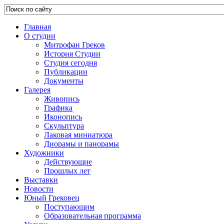
Главная
О студии
Митрофан Греков
История Студии
Студия сегодня
Публикации
Документы
Галерея
Живопись
Графика
Иконопись
Скульптура
Лаковая миниатюра
Диорамы и панорамы
Художники
Действующие
Прошлых лет
Выставки
Новости
Юный Грековец
Поступающим
Образовательная программа