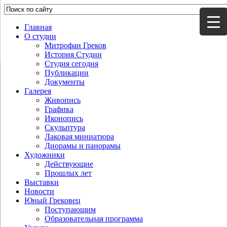
Главная
О студии
Митрофан Греков
История Студии
Студия сегодня
Публикации
Документы
Галерея
Живопись
Графика
Иконопись
Скульптура
Лаковая миниатюра
Диорамы и панорамы
Художники
Действующие
Прошлых лет
Выставки
Новости
Юный Грековец
Поступающим
Образовательная программа