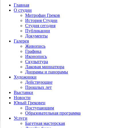
Главная
О студии
Митрофан Греков
История Студии
Студия сегодня
Публикации
Документы
Галерея
Живопись
Графика
Иконопись
Скульптура
Лаковая миниатюра
Диорамы и панорамы
Художники
Действующие
Прошлых лет
Выставки
Новости
Юный Грековец
Поступающим
Образовательная программа
Услуги
Багетная мастерская