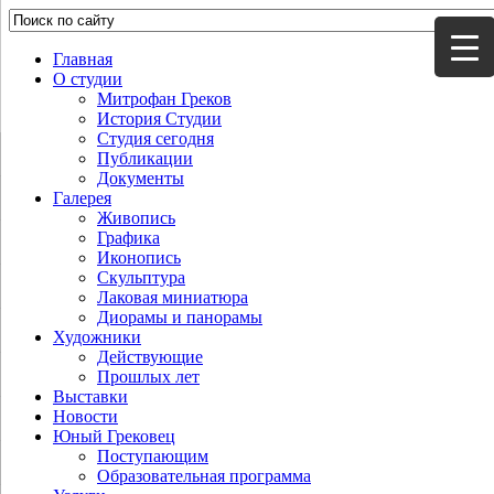
Главная
О студии
Митрофан Греков
История Студии
Студия сегодня
Публикации
Документы
Галерея
Живопись
Графика
Иконопись
Скульптура
Лаковая миниатюра
Диорамы и панорамы
Художники
Действующие
Прошлых лет
Выставки
Новости
Юный Грековец
Поступающим
Образовательная программа