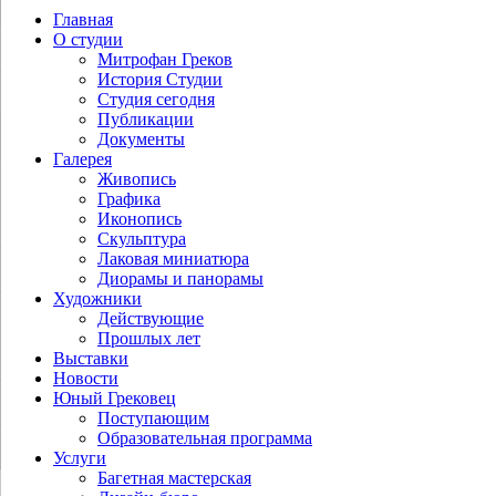
Главная
О студии
Митрофан Греков
История Студии
Студия сегодня
Публикации
Документы
Галерея
Живопись
Графика
Иконопись
Скульптура
Лаковая миниатюра
Диорамы и панорамы
Художники
Действующие
Прошлых лет
Выставки
Новости
Юный Грековец
Поступающим
Образовательная программа
Услуги
Багетная мастерская