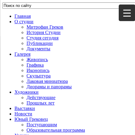
Главная
О студии
Митрофан Греков
История Студии
Студия сегодня
Публикации
Документы
Галерея
Живопись
Графика
Иконопись
Скульптура
Лаковая миниатюра
Диорамы и панорамы
Художники
Действующие
Прошлых лет
Выставки
Новости
Юный Грековец
Поступающим
Образовательная программа