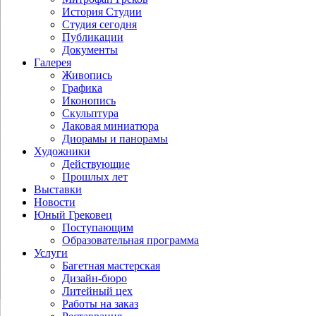
История Студии
Студия сегодня
Публикации
Документы
Галерея
Живопись
Графика
Иконопись
Скульптура
Лаковая миниатюра
Диорамы и панорамы
Художники
Действующие
Прошлых лет
Выставки
Новости
Юный Грековец
Поступающим
Образовательная программа
Услуги
Багетная мастерская
Дизайн-бюро
Литейный цех
Работы на заказ