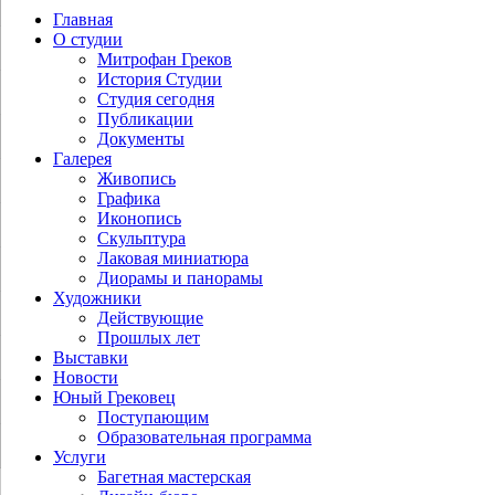
Главная
О студии
Митрофан Греков
История Студии
Студия сегодня
Публикации
Документы
Галерея
Живопись
Графика
Иконопись
Скульптура
Лаковая миниатюра
Диорамы и панорамы
Художники
Действующие
Прошлых лет
Выставки
Новости
Юный Грековец
Поступающим
Образовательная программа
Услуги
Багетная мастерская