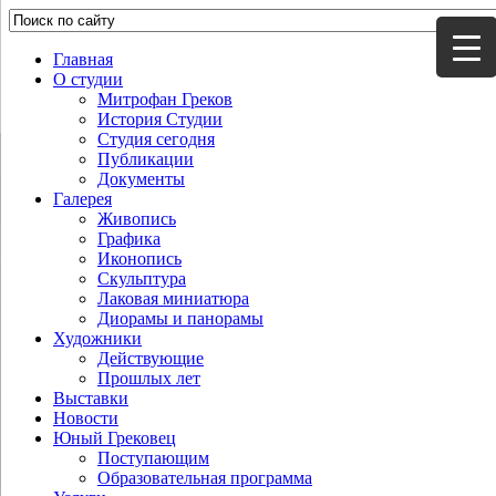
Главная
О студии
Митрофан Греков
История Студии
Студия сегодня
Публикации
Документы
Галерея
Живопись
Графика
Иконопись
Скульптура
Лаковая миниатюра
Диорамы и панорамы
Художники
Действующие
Прошлых лет
Выставки
Новости
Юный Грековец
Поступающим
Образовательная программа