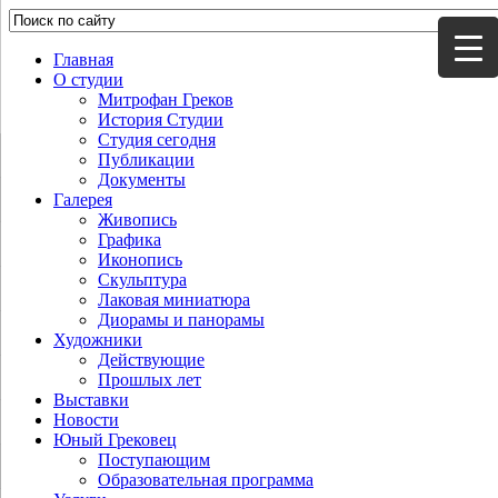
Главная
О студии
Митрофан Греков
История Студии
Студия сегодня
Публикации
Документы
Галерея
Живопись
Графика
Иконопись
Скульптура
Лаковая миниатюра
Диорамы и панорамы
Художники
Действующие
Прошлых лет
Выставки
Новости
Юный Грековец
Поступающим
Образовательная программа