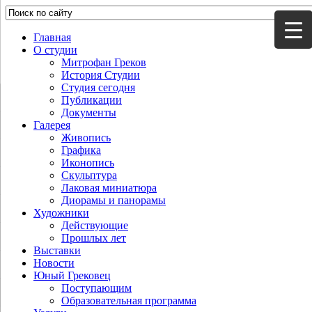
Главная
О студии
Митрофан Греков
История Студии
Студия сегодня
Публикации
Документы
Галерея
Живопись
Графика
Иконопись
Скульптура
Лаковая миниатюра
Диорамы и панорамы
Художники
Действующие
Прошлых лет
Выставки
Новости
Юный Грековец
Поступающим
Образовательная программа