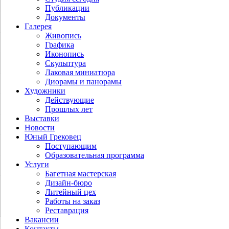
Публикации
Документы
Галерея
Живопись
Графика
Иконопись
Скульптура
Лаковая миниатюра
Диорамы и панорамы
Художники
Действующие
Прошлых лет
Выставки
Новости
Юный Грековец
Поступающим
Образовательная программа
Услуги
Багетная мастерская
Дизайн-бюро
Литейный цех
Работы на заказ
Реставрация
Вакансии
Контакты