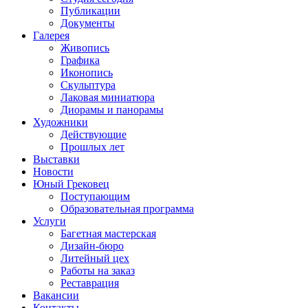
Публикации
Документы
Галерея
Живопись
Графика
Иконопись
Скульптура
Лаковая миниатюра
Диорамы и панорамы
Художники
Действующие
Прошлых лет
Выставки
Новости
Юный Грековец
Поступающим
Образовательная программа
Услуги
Багетная мастерская
Дизайн-бюро
Литейный цех
Работы на заказ
Реставрация
Вакансии
Контакты