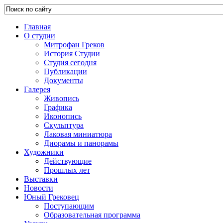
Главная
О студии
Митрофан Греков
История Студии
Студия сегодня
Публикации
Документы
Галерея
Живопись
Графика
Иконопись
Скульптура
Лаковая миниатюра
Диорамы и панорамы
Художники
Действующие
Прошлых лет
Выставки
Новости
Юный Грековец
Поступающим
Образовательная программа