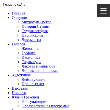
Главная
О студии
Митрофан Греков
История Студии
Студия сегодня
Публикации
Документы
Галерея
Живопись
Графика
Иконопись
Скульптура
Лаковая миниатюра
Диорамы и панорамы
Художники
Действующие
Прошлых лет
Выставки
Новости
Юный Грековец
Поступающим
Образовательная программа