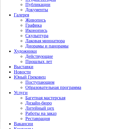
Публикации
Документы
Галерея
Живопись
Графика
Иконопись
Скульптура
Лаковая миниатюра
Диорамы и панорамы
Художники
Действующие
Прошлых лет
Выставки
Новости
Юный Грековец
Поступающим
Образовательная программа
Услуги
Багетная мастерская
Дизайн-бюро
Литейный цех
Работы на заказ
Реставрация
Вакансии
Контакты