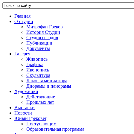
Главная
О студии
Митрофан Греков
История Студии
Студия сегодня
Публикации
Документы
Галерея
Живопись
Графика
Иконопись
Скульптура
Лаковая миниатюра
Диорамы и панорамы
Художники
Действующие
Прошлых лет
Выставки
Новости
Юный Грековец
Поступающим
Образовательная программа