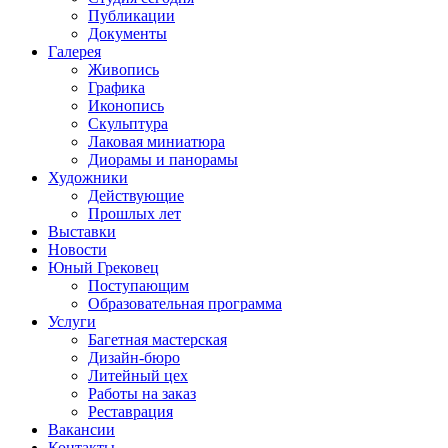
Публикации
Документы
Галерея
Живопись
Графика
Иконопись
Скульптура
Лаковая миниатюра
Диорамы и панорамы
Художники
Действующие
Прошлых лет
Выставки
Новости
Юный Грековец
Поступающим
Образовательная программа
Услуги
Багетная мастерская
Дизайн-бюро
Литейный цех
Работы на заказ
Реставрация
Вакансии
Контакты