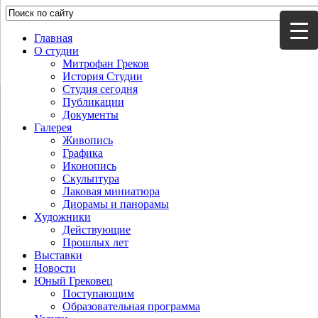
Главная
О студии
Митрофан Греков
История Студии
Студия сегодня
Публикации
Документы
Галерея
Живопись
Графика
Иконопись
Скульптура
Лаковая миниатюра
Диорамы и панорамы
Художники
Действующие
Прошлых лет
Выставки
Новости
Юный Грековец
Поступающим
Образовательная программа