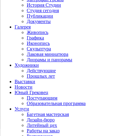
История Студии
Студия сегодня
Публикации
Документы
Галерея
Живопись
Графика
Иконопись
Скульптура
Лаковая миниатюра
Диорамы и панорамы
Художники
Действующие
Прошлых лет
Выставки
Новости
Юный Грековец
Поступающим
Образовательная программа
Услуги
Багетная мастерская
Дизайн-бюро
Литейный цех
Работы на заказ